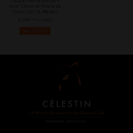
CÉLESTIN FRISSON –
Sour Citron et Poivre de
Timut33cl (4,9%Vol.)
4,10
€
TTC
12,42€/L
Ajouter au panier