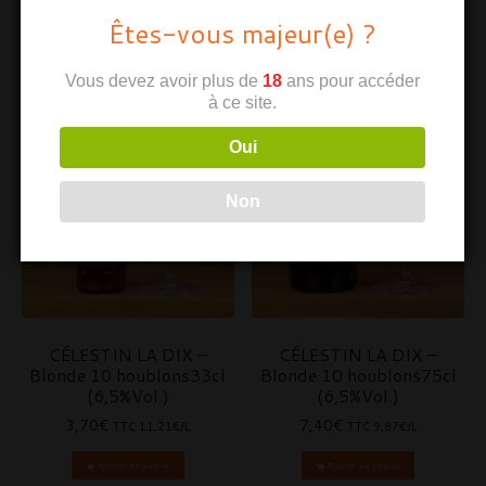
Êtes-vous majeur(e) ?
Vous devez avoir plus de
18
ans pour accéder
à ce site.
Oui
Non
CÉLESTIN LA DIX –
CÉLESTIN LA DIX –
Blonde 10 houblons33cl
Blonde 10 houblons75cl
(6,5%Vol.)
(6,5%Vol.)
3,70
€
7,40
€
TTC
11,21€/L
TTC
9,87€/L
Ajouter au panier
Ajouter au panier