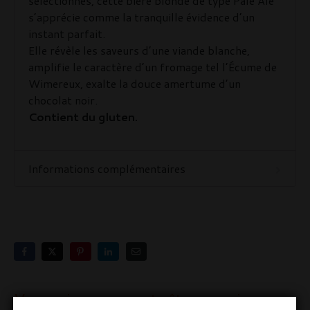
sélectionnés, cette bière blonde de type Pale Ale
s’apprécie comme la tranquille évidence d’un
instant parfait.
Elle révèle les saveurs d’une viande blanche,
amplifie le caractère d’un fromage tel l’Écume de
Wimereux, exalte la douce amertume d’un
chocolat noir.
Contient du gluten.
Informations complémentaires
Vous aimerez peut-être aussi…