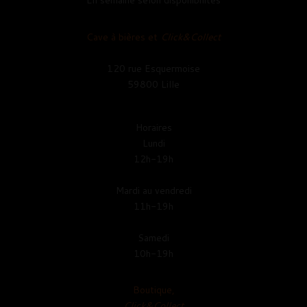
Cave à bières et
Click&Collect
120 rue Esquermoise
59800 Lille
Horaires
Lundi
12h-19h
Mardi au vendredi
11h-19h
Samedi
10h-19h
Boutique,
Click&Collect