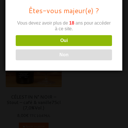
Êtes-vous majeur(e) ?
Vous devez avoir plus de
18
ans pour accéder
à ce site.
Oui
Non
CÉLESTIN N° NOIR –
Stout – café & vanille75cl
(7,0%Vol.)
8,00
€
TTC
10,67€/L
Ajouter au panier