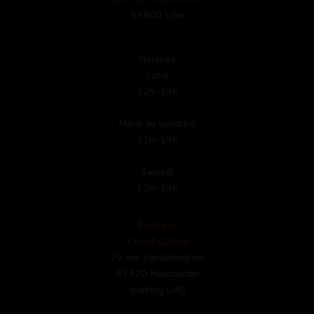
59800 Lille
Horaires
Lundi
12h-19h
Mardi au vendredi
11h-19h
Samedi
10h-19h
Boutique,
Click&Collect
79 rue Vanderhaghen
59320 Haubourdin
(parking Lidl)